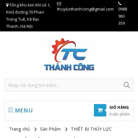
Tổng kho kim khí số 1,
thuylucthanhcong@gmail.com
0988
Km3 đường 70 Phan
963
Trọng Tuệ, Xã Đại
359
Thanh, Hà Nội
GIỎ HÀNG
MENU
0 sản phẩm
Hiện chưa có sản phẩm nào trong giỏ hàng của bạn
Trang chủ
Sản Phẩm
THIẾT BỊ THỦY LỰC