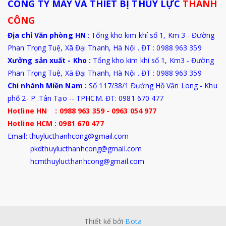
CÔNG TY MÁY VÀ THIẾT BỊ THỦY LỰC
THÀNH
CÔNG
Địa chỉ Văn phòng HN
: Tổng kho kim khí số 1, Km 3 - Đường
Phan Trọng Tuệ, Xã Đại Thanh, Hà Nội . ĐT : 0988 963 359
Xưởng sản xuất - Kho :
Tổng kho kim khí số 1, Km3 - Đường
Phan Trọng Tuệ,
Xã Đại Thanh
, Hà Nội . ĐT : 0988 963 359
Chi nhánh Miền Nam :
Số 117/38/1 Đường Hồ Văn Long - Khu
phố 2- P .Tân Tạo -- TPHCM. ĐT: 0981 670 477
Hotline HN : 0988 963 359 - 0963 054 977
Hotline HCM : 0981 670 477
Email: thuylucthanhcong@gmail.com
pkdthuylucthanhcong@gmail.com
hcmthuylucthanhcong@gmail.com
Thiết kế bởi
Bota