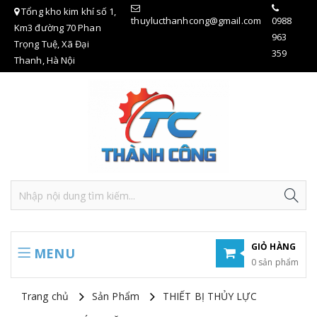
Tổng kho kim khí số 1,
thuylucthanhcong@gmail.com
0988
Km3 đường 70 Phan
963
Trọng Tuệ, Xã Đại
359
Thanh, Hà Nội
GIỎ HÀNG
MENU
0 sản phẩm
Hiện chưa có sản phẩm nào trong giỏ hàng của bạn
Trang chủ
Sản Phẩm
THIẾT BỊ THỦY LỰC