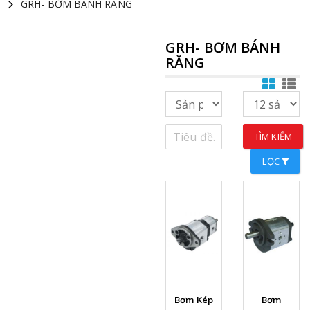
GRH- BƠM BÁNH RĂNG
GRH- BƠM BÁNH
RĂNG
TÌM KIẾM
LỌC
Xem chi
Xem chi
Bơm Kép
Bơm