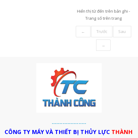
1APF6.1,
Hiển thị từ
đến
trên
bản ghi -
Xuất Xứ :
Trang số
trên
trang
[...]
←
Trước
Sau
→
----------------------
CÔNG TY MÁY VÀ THIẾT BỊ THỦY LỰC
THÀNH