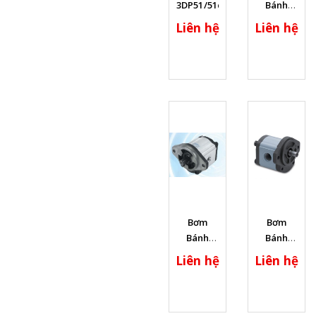
tiết
tiết
3DP51/51cc/rev
Bánh
Răng
Liên hệ
Liên hệ
2.5PF,
Lưu
Lượng
Max :
40cc/vòng,
Áp Suất
Max
:250bar,
[...]
Xem chi
Xem chi
Bơm
Bơm
tiết
tiết
Bánh
Bánh
Răng :
Răng
Liên hệ
Liên hệ
2APF08/
:1APF2/
[...]
1APF3.4 /
1APF4.1 /
1APF5.1/