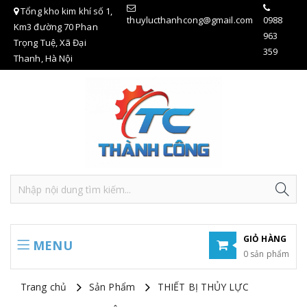
Tổng kho kim khí số 1,
thuylucthanhcong@gmail.com
0988
Km3 đường 70 Phan
963
Trọng Tuệ, Xã Đại
359
Thanh, Hà Nội
GIỎ HÀNG
MENU
0 sản phẩm
Hiện chưa có sản phẩm nào trong giỏ hàng của bạn
Trang chủ
Sản Phẩm
THIẾT BỊ THỦY LỰC