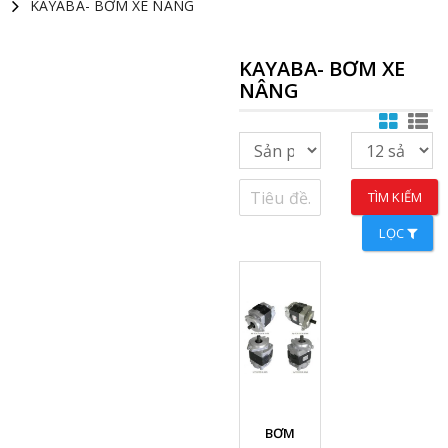
KAYABA- BƠM XE NÂNG
KAYABA- BƠM XE
NÂNG
TÌM KIẾM
LỌC
Xem chi
BƠM