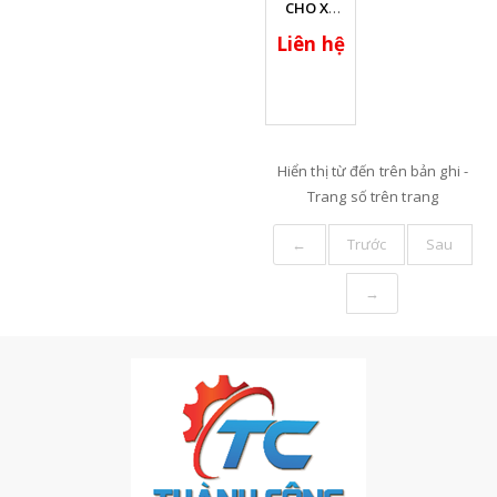
tiết
CHO XE
NÂNG -
Liên hệ
SGP1A-
SGP2A -
KZP4
Hiển thị từ
đến
trên
bản ghi -
Trang số
trên
trang
←
Trước
Sau
→