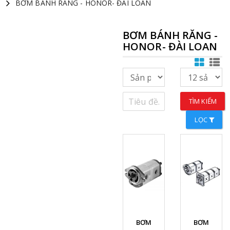
BƠM BÁNH RĂNG - HONOR- ĐÀI LOAN
BƠM BÁNH RĂNG -
HONOR- ĐÀI LOAN
TÌM KIẾM
LỌC
Xem chi
Xem chi
BƠM
BƠM