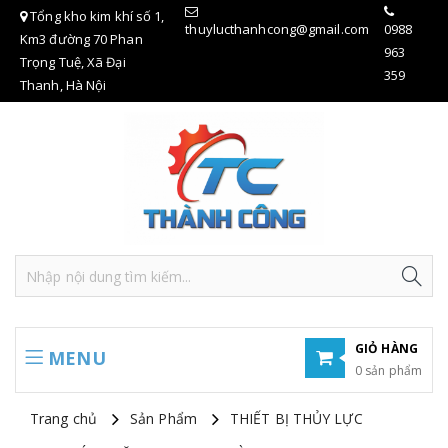
Tổng kho kim khí số 1,
thuylucthanhcong@gmail.com
0988
Km3 đường 70 Phan
963
Trọng Tuệ, Xã Đại
359
Thanh, Hà Nội
GIỎ HÀNG
MENU
0 sản phẩm
Hiện chưa có sản phẩm nào trong giỏ hàng của bạn
Trang chủ
Sản Phẩm
THIẾT BỊ THỦY LỰC