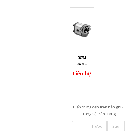
Xem chi
BƠM
tiết
BÁNH
RĂNG
Liên hệ
DÒNG -
1AG
Hiển thị từ
đến
trên
bản ghi -
Trang số
trên
trang
←
Trước
Sau