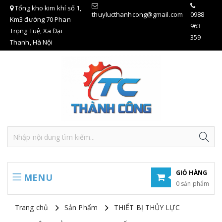
Tổng kho kim khí số 1,
thuylucthanhcong@gmail.com
0988
Km3 đường 70 Phan
963
Trọng Tuệ, Xã Đại
359
Thanh, Hà Nội
GIỎ HÀNG
MENU
0 sản phẩm
Hiện chưa có sản phẩm nào trong giỏ hàng của bạn
Trang chủ
Sản Phẩm
THIẾT BỊ THỦY LỰC